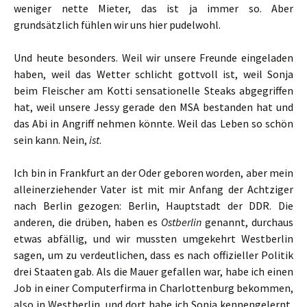
weniger nette Mieter, das ist ja immer so. Aber
grundsätzlich fühlen wir uns hier pudelwohl.
Und heute besonders. Weil wir unsere Freunde eingeladen
haben, weil das Wetter schlicht gottvoll ist, weil Sonja
beim Fleischer am Kotti sensationelle Steaks abgegriffen
hat, weil unsere Jessy gerade den MSA bestanden hat und
das Abi in Angriff nehmen könnte. Weil das Leben so schön
sein kann. Nein,
ist
.
Ich bin in Frankfurt an der Oder geboren worden, aber mein
alleinerziehender Vater ist mit mir Anfang der Achtziger
nach Berlin gezogen: Berlin, Hauptstadt der DDR. Die
anderen, die drüben, haben es
Ostberlin
genannt, durchaus
etwas abfällig, und wir mussten umgekehrt Westberlin
sagen, um zu verdeutlichen, dass es nach offizieller Politik
drei Staaten gab. Als die Mauer gefallen war, habe ich einen
Job in einer Computerfirma in Charlottenburg bekommen,
also in Westberlin, und dort habe ich Sonja kennengelernt,