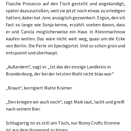
Flasche Prosecco auf den Tisch gestellt und angekündigt,
später dazuzustoßen, weil sie jetzt noch etwas zu erledigen
hätten; dabei hat Jens anzüglich gezwinkert. Ergün, den ich
fast so lange wie Sonja kenne, erzählt soeben davon, dass
er und Carola möglicherweise ein Haus in Kleinmachnow
kaufen wollen. Das wäre nicht weit weg, quasi um die Ecke
von Berlin. Die Perle im Speckgürtel. Und so schön grün und
entspannt und überhaupt.
„Außerdem“, sagt er. „Ist das der einzige Landkreis in
Brandenburg, der bei der letzten Wahl nicht blau war.“
„Braun“, korrigiert Malte Krämer.
„Den kriegen wir auch noch“, sagt Maik laut, lacht und greift
nach seinem Bier.
Schlagartig ist es still am Tisch, nur Romy Crofts Stimme
ist aus dem Homepod zu hören.