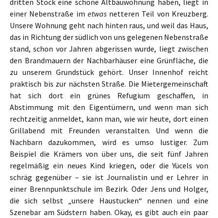
dritten Stock eine schöne Altbauwohnung haben, liegt in
einer Nebenstraße im
etwas
netteren Teil von Kreuzberg.
Unsere Wohnung geht nach hinten raus, und weil das Haus,
das in Richtung der südlich von uns gelegenen Nebenstraße
stand, schon vor Jahren abgerissen wurde, liegt zwischen
den Brandmauern der Nachbarhäuser eine Grünfläche, die
zu unserem Grundstück gehört. Unser Innenhof reicht
praktisch bis zur nächsten Straße. Die Mietergemeinschaft
hat sich dort ein grünes Refugium geschaffen, in
Abstimmung mit den Eigentümern, und wenn man sich
rechtzeitig anmeldet, kann man, wie wir heute, dort einen
Grillabend mit Freunden veranstalten. Und wenn die
Nachbarn dazukommen, wird es umso lustiger. Zum
Beispiel die Krämers von über uns, die seit fünf Jahren
regelmäßig ein neues Kind kriegen, oder die Yücels von
schräg gegenüber – sie ist Journalistin und er Lehrer in
einer Brennpunktschule im Bezirk. Oder Jens und Holger,
die sich selbst „unsere Haustucken“ nennen und eine
Szenebar am Südstern haben. Okay, es gibt auch ein paar