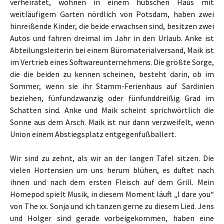
verheiratet, wohnen in einem hübschen Haus mit
weitläufigem Garten nördlich von Potsdam, haben zwei
hinreißende Kinder, die beide erwachsen sind, besitzen zwei
Autos und fahren dreimal im Jahr in den Urlaub. Anke ist
Abteilungsleiterin bei einem Büromaterialversand, Maik ist
im Vertrieb eines Softwareunternehmens. Die größte Sorge,
die die beiden zu kennen scheinen, besteht darin, ob im
Sommer, wenn sie ihr Stamm-Ferienhaus auf Sardinien
beziehen, fünfundzwanzig oder fünfunddreißig Grad im
Schatten sind. Anke und Maik scheint sprichwörtlich die
Sonne aus dem Arsch. Maik ist nur dann verzweifelt, wenn
Union einem Abstiegsplatz entgegenfußballert.
Wir sind zu zehnt, als wir an der langen Tafel sitzen. Die
vielen Hortensien um uns herum blühen, es duftet nach
ihnen und nach dem ersten Fleisch auf dem Grill. Mein
Homepod spielt Musik, in diesem Moment läuft „I dare you“
von The xx. Sonja und ich tanzen gerne zu diesem Lied. Jens
und Holger sind gerade vorbeigekommen, haben eine