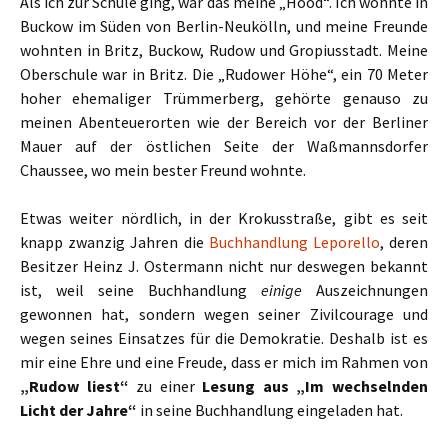
Als ich zur Schule ging, war das meine „Hood“. Ich wohnte in
Buckow im Süden von Berlin-Neukölln, und meine Freunde
wohnten in Britz, Buckow, Rudow und Gropiusstadt. Meine
Oberschule war in Britz. Die „Rudower Höhe“, ein 70 Meter
hoher ehemaliger Trümmerberg, gehörte genauso zu
meinen Abenteuerorten wie der Bereich vor der Berliner
Mauer auf der östlichen Seite der Waßmannsdorfer
Chaussee, wo mein bester Freund wohnte.
Etwas weiter nördlich, in der Krokusstraße, gibt es seit
knapp zwanzig Jahren die
Buchhandlung Leporello
, deren
Besitzer Heinz J. Ostermann nicht nur deswegen bekannt
ist, weil seine Buchhandlung
einige
Auszeichnungen
gewonnen hat, sondern wegen seiner Zivilcourage und
wegen seines Einsatzes für die Demokratie. Deshalb ist es
mir eine Ehre und eine Freude, dass er mich im Rahmen von
„Rudow liest“
zu einer
Lesung aus „Im wechselnden
Licht der Jahre“
in seine Buchhandlung eingeladen hat.