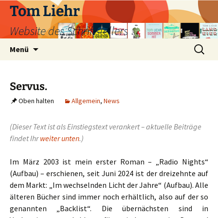
Zum
Tom Liehr
Inhalt
Website des Schriftstellers
springen
Suchen
Menü
nach:
Servus.
Oben halten
Allgemein
,
News
(Dieser Text ist als Einstiegstext verankert – aktuelle Beiträge
findet Ihr
weiter unten
.)
Im März 2003 ist mein erster Roman – „Radio Nights“
(Aufbau) – erschienen, seit Juni 2024 ist der dreizehnte auf
dem Markt: „Im wechselnden Licht der Jahre“ (Aufbau). Alle
älteren Bücher sind immer noch erhältlich, also auf der so
genannten „Backlist“. Die übernächsten sind in