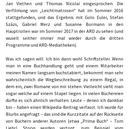
Jan Viethen und Thomas Nicolai eingesprochen. Die
Verfilmung von „Leichtmatrosen“ hat im Sommer 2016
stattgefunden, und das Ergebnis mit Golo Euler, Stefan
Százs, Gabriel Merz und Susanne Bormann in den
Hauptrollen war im Sommer 2017 in der ARD zu sehen (und
wuselt seither immer mal wieder durch die dritten
Programme und ARD-Mediatheken).
Was ich sagen will: Ich bin dann wohl Schriftsteller. Wenn
man in eine Buchhandlung geht und einem Mitarbeiter
meinen Namen langsam buchstabiert, bekommt man sehr
wahrscheinlich die Wegbeschreibung zu einem Regal, in
dem ein, zwei Romane von mir stehen. Vielleicht sieht man
sogar welche auf einem Stapel liegen. In vielen Büchereien
dürfte es sich ähnlich verhalten. Leute – denen ich dankbar
bin – haben einen Wikipedia-Beitrag verfasst. Ich wurde für
Blurbs angefragt – das sind die Kurzzitate auf der Rückseite
von Büchern anderer Autoren (etwa „Prima Buch“ – Tom
Liehr). Storys wurden vertont, zum Beispiel vom