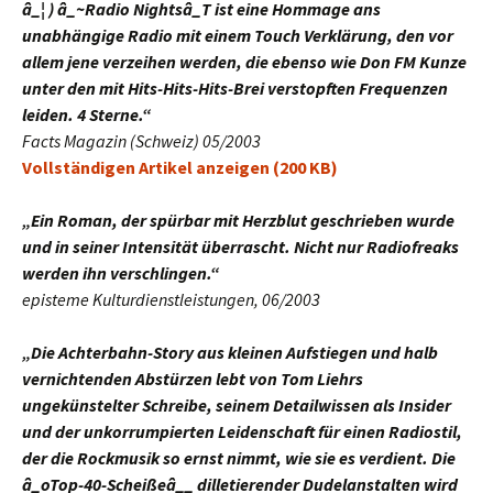
â_¦ ) â_~Radio Nightsâ_T ist eine Hommage ans
unabhängige Radio mit einem Touch Verklärung, den vor
allem jene verzeihen werden, die ebenso wie Don FM Kunze
unter den mit Hits-Hits-Hits-Brei verstopften Frequenzen
leiden. 4 Sterne.“
Facts Magazin (Schweiz) 05/2003
Vollständigen Artikel anzeigen (200 KB)
„Ein Roman, der spürbar mit Herzblut geschrieben wurde
und in seiner Intensität überrascht. Nicht nur Radiofreaks
werden ihn verschlingen.“
episteme Kulturdienstleistungen, 06/2003
„Die Achterbahn-Story aus kleinen Aufstiegen und halb
vernichtenden Abstürzen lebt von Tom Liehrs
ungekünstelter Schreibe, seinem Detailwissen als Insider
und der unkorrumpierten Leidenschaft für einen Radiostil,
der die Rockmusik so ernst nimmt, wie sie es verdient. Die
â_oTop-40-Scheißeâ__ dilletierender Dudelanstalten wird