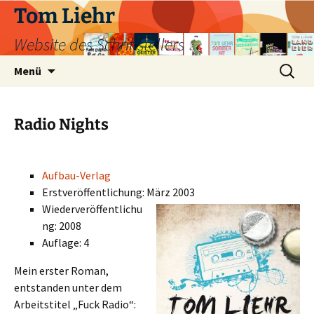
Zum
Tom Liehr
Inhalt
Website des Schriftstellers
springen
Suchen
Menü
nach:
Radio Nights
Aufbau-Verlag
Erstveröffentlichung: März 2003
Wiederveröffentlichu
ng: 2008
Auflage: 4
Mein erster Roman,
entstanden unter dem
Arbeitstitel „Fuck Radio“: