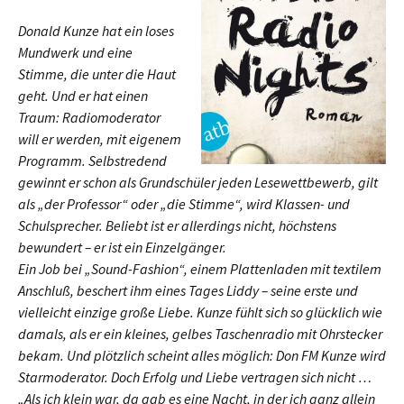
Donald Kunze hat ein loses
Mundwerk und eine
Stimme, die unter die Haut
geht. Und er hat einen
Traum: Radiomoderator
will er werden, mit eigenem
Programm. Selbstredend
gewinnt er schon als Grundschüler jeden Lesewettbewerb, gilt
als „der Professor“ oder „die Stimme“, wird Klassen- und
Schulsprecher. Beliebt ist er allerdings nicht, höchstens
bewundert – er ist ein Einzelgänger.
Ein Job bei „Sound-Fashion“, einem Plattenladen mit textilem
Anschluß, beschert ihm eines Tages Liddy – seine erste und
vielleicht einzige große Liebe. Kunze fühlt sich so glücklich wie
damals, als er ein kleines, gelbes Taschenradio mit Ohrstecker
bekam. Und plötzlich scheint alles möglich: Don FM Kunze wird
Starmoderator. Doch Erfolg und Liebe vertragen sich nicht …
„Als ich klein war, da gab es eine Nacht, in der ich ganz allein