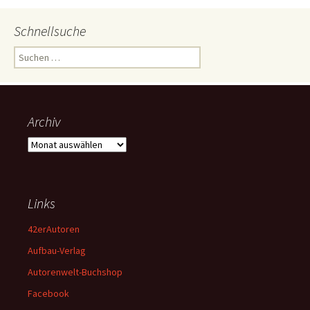
Schnellsuche
Suchen
nach:
Archiv
Archiv
Links
42erAutoren
Aufbau-Verlag
Autorenwelt-Buchshop
Facebook