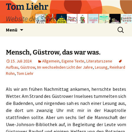
Zum
Tom Liehr
Inhalt
Website des Schriftstellers
springen
Suchen
Menü
nach:
Mensch, Güstrow, das war was.
15. Juli 2024
Allgemein
,
Eigene Texte
,
Literaturszene
Aufbau
,
Güstrow
,
Im wechselnden Licht der Jahre
,
Lesung
,
Reinhard
Rohn
,
Tom Liehr
Als wir am frühen Nachmittag ankamen, herrschte bestes
Wetter. Am Strand des Güstrower Inselsees tummelten sich
die Badenden, und nirgendwo sah es nach einer Lesung aus,
die dort um zwanzig Uhr mit mir in der Hauptrolle
stattfinden sollte. Aber um sechs lief die Mannschaft der
Uwe-Johnson-Bibliothek auf, in Begleitung der Leute vom
Güstrower Bauhof und einigen Helfern von den Rotariern,