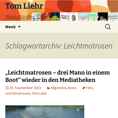
Zum
Tom Liehr
Inhalt
Website des Schriftstellers
springen
Suchen
Menü
nach:
Schlagwortarchiv: Leichtmatrosen
„Leichtmatrosen – drei Mann in einem
Boot“ wieder in den Mediatheken
29. September 2023
Allgemein
,
News
Film
,
Leichtmatrosen
,
Tom Liehr