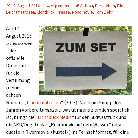
10. August 2016
Allgemein
Aufbau
,
Fernsehen
,
Film
,
Leichtmatrosen
,
Lichtblick
,
Presse
,
Roadmovie
,
Tom Liehr
Am 17.
August 2016
ist es so weit
– der
offizielle
Drehstart
für die
Verfilmung
meines
achten
Romans „
Leichtmatrosen
“ (2013)! Nach nur knapp drei
Jahren Vorbereitungszeit, was übrigens ziemlich sportlich
ist, bringt die „
Lichtblick Media
“ für den Südwestfunk und
die ARD/Degeto das „Roadmovie auf dem Wasser“ (also
quasi ein Rivermovie <hüstel>) ins Fernsehformat, für eine