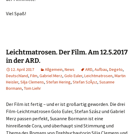
Viel Spaß!
Leichtmatrosen. Der Film. Am 12.5.2017
in der ARD.
12. April 2017
Allgemein
,
News
ARD
,
Aufbau
,
Degeto
,
Deutschland
,
Film
,
Gabriel Merz
,
Golo Euler
,
Leichtmatrosen
,
Martin
Heisler
,
Silja Clemens
,
Stefan Hering
,
Stefan SzÃ¡sz
,
Susanne
Bormann
,
Tom Liehr
Der Film ist fertig – und er ist großartig geworden. Die drei
Film-Leichtmatrosen Golo Euler, Stefan Szász und Gabriel
Merz passen perfekt, Susanne Bormann ist eine
hinreißende Cora, und überhaupt sind Stimmung und
Thema des Romans von Drehbuchautorin Silja Clemens und