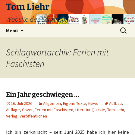
Zum
Tom Liehr
Inhalt
Website des Schriftstellers
springen
Suchen
Menü
nach:
Schlagwortarchiv: Ferien mit
Faschisten
Ein Jahr geschwiegen …
16. Juli 2026
Allgemein
,
Eigene Texte
,
News
Aufbau
,
Auflage
,
Cover
,
Ferien mit Faschisten
,
Literatur Quickie
,
Tom Liehr
,
Verlag
,
Veröffentlichen
Ich bin zerknirscht – seit Juni 2025 habe ich hier keine