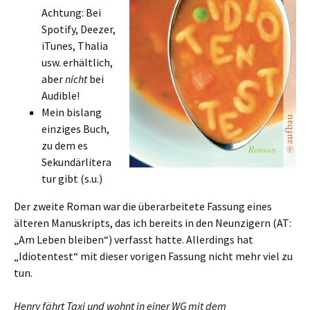
Achtung: Bei
Spotify, Deezer,
iTunes, Thalia
usw. erhältlich,
aber
nicht
bei
Audible!
Mein bislang
einziges Buch,
zu dem es
Sekundärlitera
tur gibt (s.u.)
Der zweite Roman war die überarbeitete Fassung eines
älteren Manuskripts, das ich bereits in den Neunzigern (AT:
„Am Leben bleiben“) verfasst hatte. Allerdings hat
„Idiotentest“ mit dieser vorigen Fassung nicht mehr viel zu
tun.
Henry fährt Taxi und wohnt in einer WG mit dem