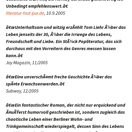
Unbedingt empfehlenswert.â€
literatur-fast-pur.de
, 10.9.2005
â€œUnterhaltsam und witzig erzÃ¤hlt Tom Liehr Ã¼ber das
Leben jenseits der 30, Ã¼ber die Irrwege des Lebens,
Freundschaft und Liebe. Ein StÃ¼ck Popliteratur, das sich
durchaus mit den Vorreitern des Genres messen lassen
kann.â€
Joy Magazin, 11/2005
â€œEine unverschÃ¤mt freche Geschichte Ã¼ber das
spÃ¤te Erwachsenwerden.â€
Subway, 12/2005
â€œEin fantastischer Roman, der nicht nur erquickend und
Ã¤uÃŸerst humorvoll geschrieben ist, sondern zugleich das
chaotische Leben einer Berliner Wohn- und
Trinkgemeinschaft wiederspiegelt, dessen Sinn des Lebens