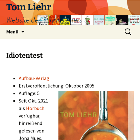
Zum
Tom Liehr
Inhalt
Website des Schriftstellers
springen
Suchen
Menü
nach:
Idiotentest
Aufbau-Verlag
Erstveröffentlichung: Oktober 2005
Auflage: 5
Seit Okt. 2021
als
Hörbuch
verfügbar,
hinreißend
gelesen von
Jona Mues.