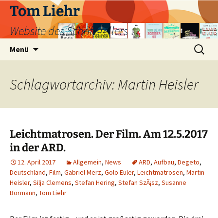
Zum
Tom Liehr
Inhalt
Website des Schriftstellers
springen
Suchen
Menü
nach:
Schlagwortarchiv: Martin Heisler
Leichtmatrosen. Der Film. Am 12.5.2017
in der ARD.
12. April 2017
Allgemein
,
News
ARD
,
Aufbau
,
Degeto
,
Deutschland
,
Film
,
Gabriel Merz
,
Golo Euler
,
Leichtmatrosen
,
Martin
Heisler
,
Silja Clemens
,
Stefan Hering
,
Stefan SzÃ¡sz
,
Susanne
Bormann
,
Tom Liehr