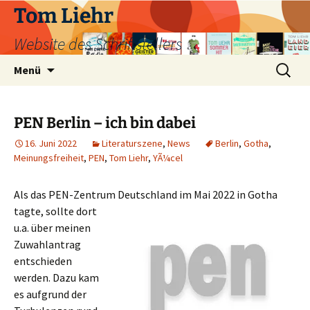
Zum
Tom Liehr
Inhalt
Website des Schriftstellers
springen
Suchen
Menü
nach:
PEN Berlin – ich bin dabei
16. Juni 2022
Literaturszene
,
News
Berlin
,
Gotha
,
Meinungsfreiheit
,
PEN
,
Tom Liehr
,
YÃ¼cel
Als das PEN-Zentrum Deutschland im Mai 2022 in Gotha
tagte,
sollte dort
u.a. über meinen
Zuwahlantrag
entschieden
werden. Dazu kam
es aufgrund der