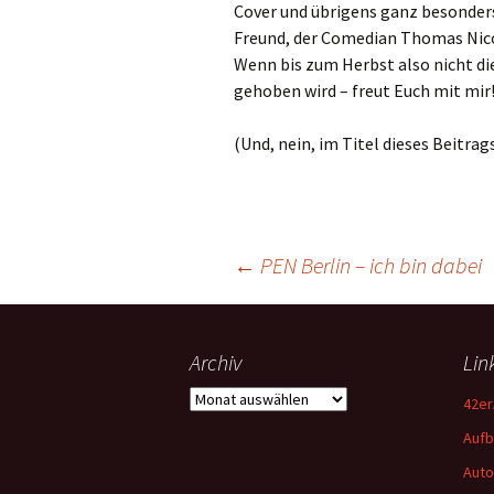
Cover und übrigens ganz besonders
Freund, der Comedian Thomas Nico
Wenn bis zum Herbst also nicht di
gehoben wird – freut Euch mit mir
(Und, nein, im Titel dieses Beitrags
Beitragsnavigation
←
PEN Berlin – ich bin dabei
Archiv
Lin
Archiv
42er
Aufb
Auto