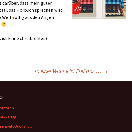
 darüber, dass mein guter
lai, das Hörbuch sprechen wird.
e Welt völlig aus den Angeln
!
 ist kein Schreibfehler.)
In einer Woche ist Freitags …
→
ks
Autoren
au-Verlag
renwelt-Buchshop