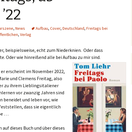
’22
turszene
,
News
Aufbau
,
Cover
,
Deutschland
,
Freitags bei
fentlichen
,
Verlag
ver, beispielsweise, echt zum Niederknien. Oder dass
te. Oder wie hinreißend alle bei Aufbau zu mir sind.
 er erscheint im November 2022,
Marie und Clemens Freitag, also
er zu ihrem Lieblingsitaliener
nlernen vor zwanzig Jahren sind
en beneidet und leben vor, wie
feststellen, dass sie eigentlich
ebe …
n auf dieses Buch und über dieses