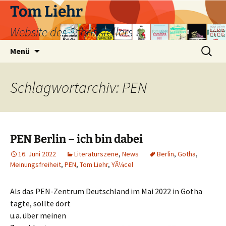
Zum
Tom Liehr
Inhalt
Website des Schriftstellers
springen
Suchen
Menü
nach:
Schlagwortarchiv: PEN
PEN Berlin – ich bin dabei
16. Juni 2022
Literaturszene
,
News
Berlin
,
Gotha
,
Meinungsfreiheit
,
PEN
,
Tom Liehr
,
YÃ¼cel
Als das PEN-Zentrum Deutschland im Mai 2022 in Gotha
tagte,
sollte dort
u.a. über meinen