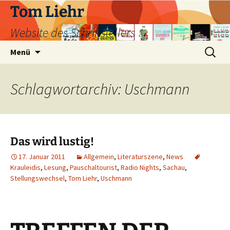
Zum
Tom Liehr
Inhalt
Website des Schriftstellers
springen
Suchen
Menü
nach:
Schlagwortarchiv: Uschmann
Das wird lustig!
17. Januar 2011
Allgemein
,
Literaturszene
,
News
Krauleidis
,
Lesung
,
Pauschaltourist
,
Radio Nights
,
Sachau
,
Stellungswechsel
,
Tom Liehr
,
Uschmann