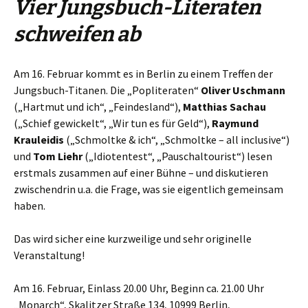
Vier Jungsbuch-Literaten
schweifen ab
Am 16. Februar kommt es in Berlin zu einem Treffen der
Jungsbuch-Titanen. Die „Popliteraten“
Oliver Uschmann
(„Hartmut und ich“, „Feindesland“),
Matthias Sachau
(„Schief gewickelt“, „Wir tun es für Geld“),
Raymund
Krauleidis
(„Schmoltke & ich“, „Schmoltke – all inclusive“)
und
Tom Liehr
(„Idiotentest“, „Pauschaltourist“) lesen
erstmals zusammen auf einer Bühne – und diskutieren
zwischendrin u.a. die Frage, was sie eigentlich gemeinsam
haben.
Das wird sicher eine kurzweilige und sehr originelle
Veranstaltung!
Am 16. Februar, Einlass 20.00 Uhr, Beginn ca. 21.00 Uhr
„Monarch“, Skalitzer Straße 134, 10999 Berlin,