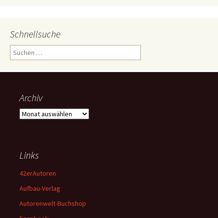
Schnellsuche
Suchen
nach:
Archiv
Archiv
Links
42erAutoren
Aufbau-Verlag
Autorenwelt-Buchshop