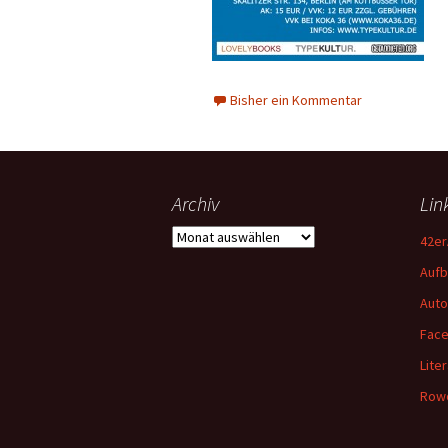
Bisher ein Kommentar
Archiv
Lin
Archiv
42er
Aufb
Auto
Fac
Lite
Rowo