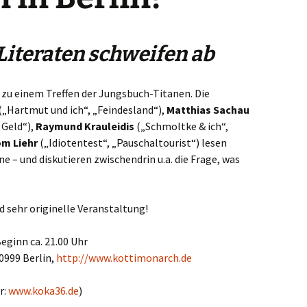
Literaten schweifen ab
 zu einem Treffen der Jungsbuch-Titanen. Die
(„Hartmut und ich“, „Feindesland“),
Matthias Sachau
 Geld“),
Raymund Krauleidis
(„Schmoltke & ich“,
m Liehr
(„Idiotentest“, „Pauschaltourist“) lesen
 – und diskutieren zwischendrin u.a. die Frage, was
nd sehr originelle Veranstaltung!
Beginn ca. 21.00 Uhr
0999 Berlin,
http://www.kottimonarch.de
r:
www.koka36.de
)