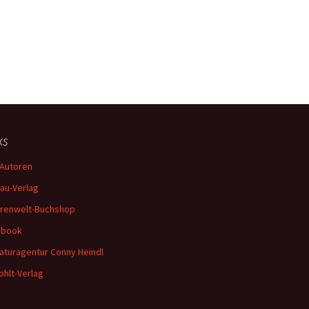
ks
Autoren
au-Verlag
renwelt-Buchshop
ebook
raturagentur Conny Heindl
hlt-Verlag