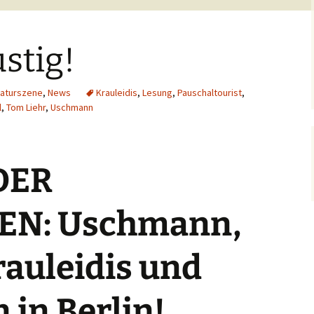
stig!
raturszene
,
News
Krauleidis
,
Lesung
,
Pauschaltourist
,
l
,
Tom Liehr
,
Uschmann
DER
EN: Uschmann,
rauleidis und
 in Berlin!