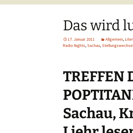
Das wird lu
17. Januar 2011
Allgemein
,
Lite
Radio Nights
,
Sachau
,
Stellungswechse
TREFFEN 
POPTITAN
Sachau, K
Liehr lesen