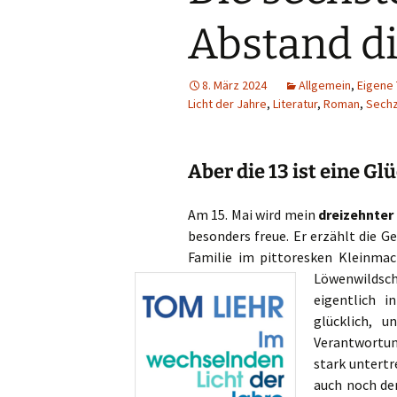
Abstand d
8. März 2024
Allgemein
,
Eigene 
Licht der Jahre
,
Literatur
,
Roman
,
Sechz
Aber die 13 ist eine Gl
Am 15. Mai wird mein
dreizehnte
besonders freue. Er erzählt die G
Familie im pittoresken Kleinmac
Löwenwildsc
eigentlich i
glücklich, 
Verantwortu
stark untertr
auch noch de