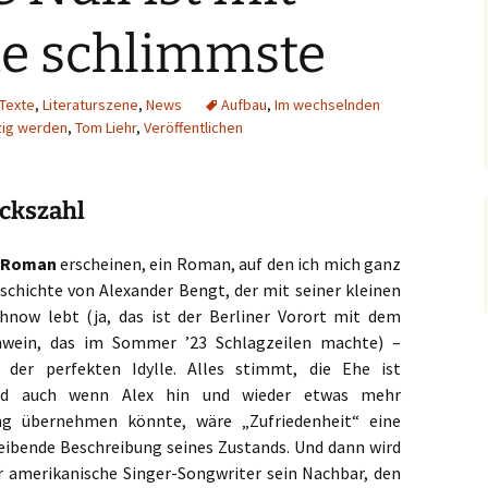
ie schlimmste
Texte
,
Literaturszene
,
News
Aufbau
,
Im wechselnden
ig werden
,
Tom Liehr
,
Veröffentlichen
ückszahl
r Roman
erscheinen, ein Roman, auf den ich mich ganz
eschichte von Alexander Bengt, der mit seiner kleinen
hnow lebt (ja, das ist der Berliner Vorort mit dem
hwei
n, das im Sommer ’23 Schlagzeilen machte) –
n der perfekten Idylle. Alles stimmt, die Ehe ist
und auch wenn Alex hin und wieder etwas mehr
ng übernehmen könnte, wäre „Zufriedenheit“ eine
eibende Beschreibung seines Zustands. Und dann wird
r amerikanische Singer-Songwriter sein Nachbar, den