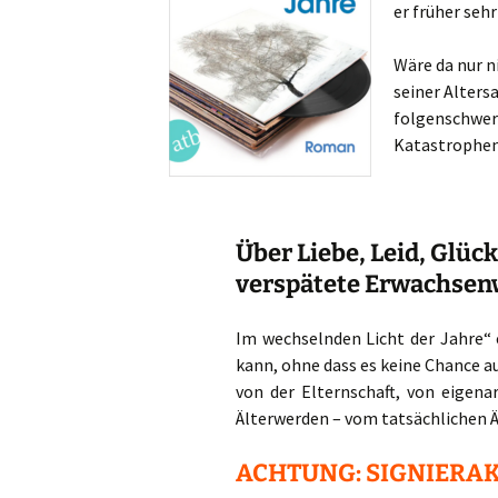
er früher seh
Wäre da nur n
seiner Alters
folgenschwere
Katastrophen
Über Liebe, Leid, Glüc
verspätete Erwachse
Im wechselnden Licht der Jahre“ 
kann, ohne dass es keine Chance a
von der Elternschaft, von eigena
Älterwerden – vom tatsächlichen 
ACHTUNG: SIGNIERAKT