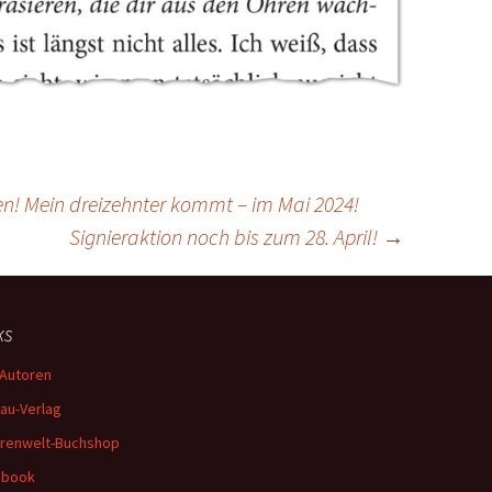
n! Mein dreizehnter kommt – im Mai 2024!
Signieraktion noch bis zum 28. April!
→
ks
Autoren
au-Verlag
renwelt-Buchshop
ebook