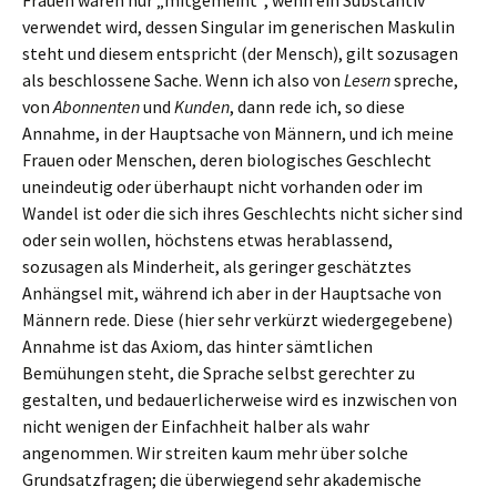
Frauen wären nur „mitgemeint“, wenn ein Substantiv
verwendet wird, dessen Singular im generischen Maskulin
steht und diesem entspricht (der Mensch), gilt sozusagen
als beschlossene Sache. Wenn ich also von
Lesern
spreche,
von
Abonnenten
und
Kunden
, dann rede ich, so diese
Annahme, in der Hauptsache von Männern, und ich meine
Frauen oder Menschen, deren biologisches Geschlecht
uneindeutig oder überhaupt nicht vorhanden oder im
Wandel ist oder die sich ihres Geschlechts nicht sicher sind
oder sein wollen, höchstens etwas herablassend,
sozusagen als Minderheit, als geringer geschätztes
Anhängsel mit, während ich aber in der Hauptsache von
Männern rede. Diese (hier sehr verkürzt wiedergegebene)
Annahme ist das Axiom, das hinter sämtlichen
Bemühungen steht, die Sprache selbst gerechter zu
gestalten, und bedauerlicherweise wird es inzwischen von
nicht wenigen der Einfachheit halber als wahr
angenommen. Wir streiten kaum mehr über solche
Grundsatzfragen; die überwiegend sehr akademische