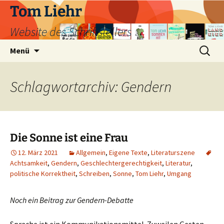
Zum
Tom Liehr
Inhalt
Website des Schriftstellers
springen
Suchen
Menü
nach:
Schlagwortarchiv: Gendern
Die Sonne ist eine Frau
12. März 2021
Allgemein
,
Eigene Texte
,
Literaturszene
Achtsamkeit
,
Gendern
,
Geschlechtergerechtigkeit
,
Literatur
,
politische Korrektheit
,
Schreiben
,
Sonne
,
Tom Liehr
,
Umgang
Noch ein Beitrag zur Gendern-Debatte