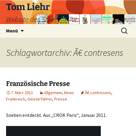
Zum
Tom Liehr
Inhalt
Website des Schriftstellers
springen
Suchen
Menü
nach:
Schlagwortarchiv: Ã€ contresens
Französische Presse
7. März 2011
Allgemein
,
News
Ã€ contresens
,
Frankreich
,
Geisterfahrer
,
Presse
Soeben entdeckt. Aus „CROK Paris“, Januar 2011.