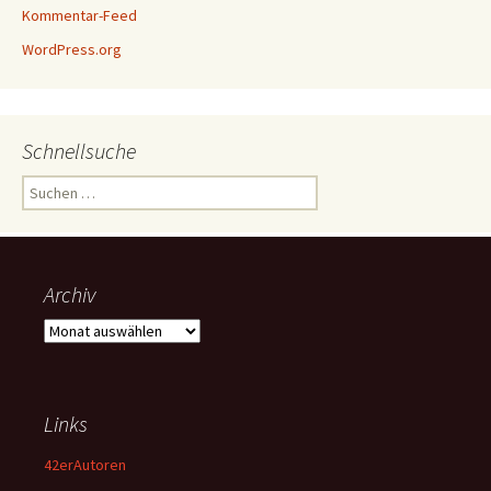
Kommentar-Feed
WordPress.org
Schnellsuche
Suchen
nach:
Archiv
Archiv
Links
42erAutoren