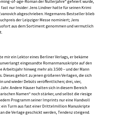
 Coming-of-age-Roman der Nullerjahre“ gefeiert wurde,
 fast nur Insider: Jens Lindner hatte für seinen Krimi
 Evanovich abgeschrieben. Hegemanns Bestseller blieb
Buchpreis der Leipziger Messe nominiert; Jens
e sofort aus dem Sortiment genommen und vermutlich
t.
e mir ein Lektor eines Berliner Verlags, er bekäme
n unverlangt eingesandte Romanmanuskripte auf den
te Arbeitsjahr hinweg mehr als 3.500 – und der Mann
. Dieses gehört zu jenen größeren Verlagen, die sich
n und wieder Debüts veröffentlichen; drei, vier,
ahr. Andere Häuser halten sich in diesem Bereich
rarischen Namen“ noch stärker, und selbst die riesige
edem Programm seiner Imprints nur eine Handvoll
 ein Turm aus fast einer Drittelmillion Manuskripte
 an die Verlage geschickt werden, Tendenz steigend.