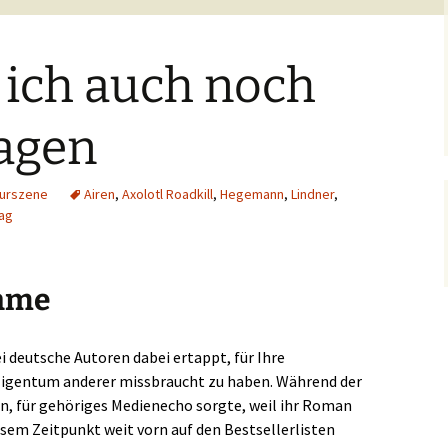
 ich auch noch
sagen
turszene
Airen
,
Axolotl Roadkill
,
Hegemann
,
Lindner
,
lag
ahme
i deutsche Autoren dabei ertappt, für Ihre
 Eigentum anderer missbraucht zu haben. Während der
n, für gehöriges Medienecho sorgte, weil ihr Roman
iesem Zeitpunkt weit vorn auf den Bestsellerlisten