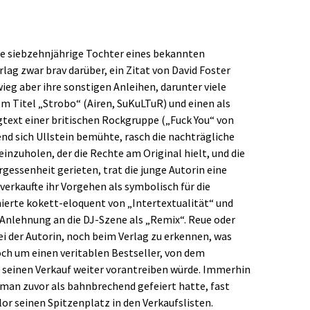
ie siebzehnjährige Tochter eines bekannten
ag zwar brav darüber, ein Zitat von David Foster
ieg aber ihre sonstigen Anleihen, darunter viele
 Titel „Strobo“ (Airen, SuKuLTuR) und einen als
text einer britischen Rockgruppe („Fuck You“ von
d sich Ullstein bemühte, rasch die nachträgliche
nzuholen, der die Rechte am Original hielt, und die
rgessenheit gerieten, trat die junge Autorin eine
erkaufte ihr Vorgehen als symbolisch für die
erte kokett-eloquent von „Intertextualität“ und
 Anlehnung an die DJ-Szene als „Remix“. Reue oder
 der Autorin, noch beim Verlag zu erkennen, was
och um einen veritablen Bestseller, von dem
 seinen Verkauf weiter vorantreiben würde. Immerhin
oman zuvor als bahnbrechend gefeiert hatte, fast
lor seinen Spitzenplatz in den Verkaufslisten.