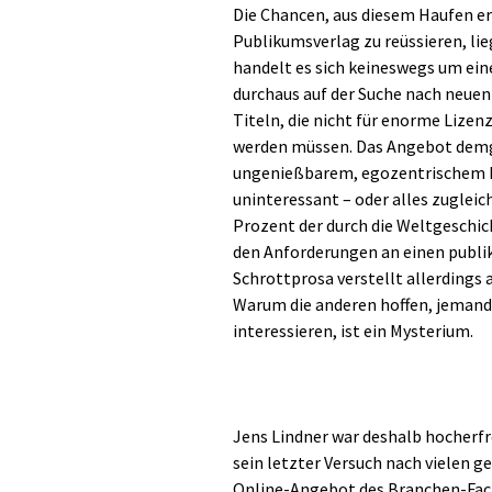
Die Chancen, aus diesem Haufen e
Publikumsverlag zu reüssieren, lie
handelt es sich keineswegs um eine
durchaus auf der Suche nach neuen
Titeln, die nicht für enorme Lize
werden müssen. Das Angebot demg
ungenießbarem, egozentrischem Mi
uninteressant – oder alles zuglei
Prozent der durch die Weltgeschi
den Anforderungen an einen publi
Schrottprosa verstellt allerdings 
Warum die anderen hoffen, jemand 
interessieren, ist ein Mysterium.
Jens Lindner war deshalb hocherfre
sein letzter Versuch nach vielen ge
Online-Angebot des Branchen-Fach