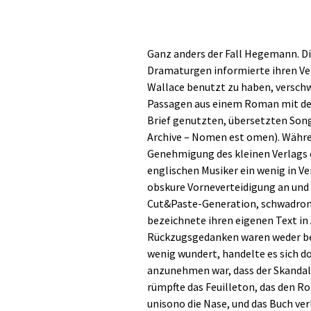
Ganz anders der Fall Hegemann. D
Dramaturgen informierte ihren Verl
Wallace benutzt zu haben, verschw
Passagen aus einem Roman mit dem
Brief genutzten, übersetzten Song
Archive – Nomen est omen). Währen
Genehmigung des kleinen Verlags ei
englischen Musiker ein wenig in Ve
obskure Vorneverteidigung an und v
Cut&Paste-Generation, schwadroni
bezeichnete ihren eigenen Text in
Rückzugsgedanken waren weder bei
wenig wundert, handelte es sich d
anzunehmen war, dass der Skandal
rümpfte das Feuilleton, das den R
unisono die Nase, und das Buch ver