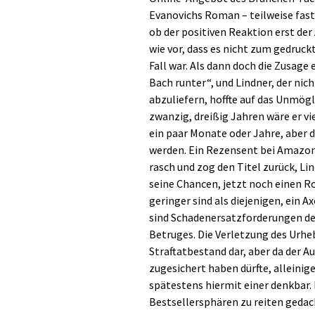
Evanovichs Roman – teilweise fast 
ob der positiven Reaktion erst der
wie vor, dass es nicht zum gedruck
Fall war. Als dann doch die Zusage 
Bach runter“, und Lindner, der nich
abzuliefern, hoffte auf das Unmögl
zwanzig, dreißig Jahren wäre er v
ein paar Monate oder Jahre, aber d
werden. Ein Rezensent bei Amazon d
rasch und zog den Titel zurück, Li
seine Chancen, jetzt noch einen 
geringer sind als diejenigen, ein 
sind Schadenersatzforderungen de
Betruges. Die Verletzung des Urheb
Straftatbestand dar, aber da der Au
zugesichert haben dürfte, alleinig
spätestens hiermit einer denkbar. 
Bestsellersphären zu reiten gedac