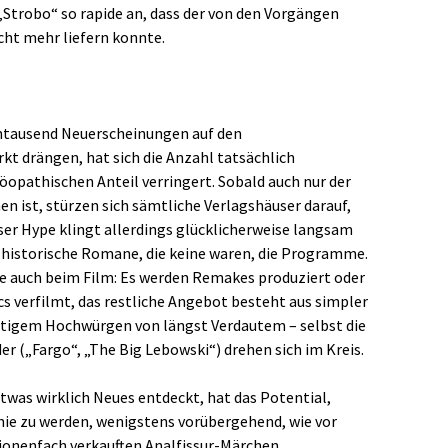
 „Strobo“ so rapide an, dass der von den Vorgängen
icht mehr liefern konnte.
hntausend Neuerscheinungen auf den
kt drängen, hat sich die Anzahl tatsächlich
opathischen Anteil verringert. Sobald auch nur der
n ist, stürzen sich sämtliche Verlagshäuser darauf,
ser Hype klingt allerdings glücklicherweise langsam
 historische Romane, die keine waren, die Programme.
ie auch beim Film: Es werden Remakes produziert oder
 verfilmt, das restliche Angebot besteht aus simpler
tigem Hochwürgen von längst Verdautem – selbst die
r („Fargo“, „The Big Lebowski“) drehen sich im Kreis.
 etwas wirklich Neues entdeckt, hat das Potential,
ie zu werden, wenigstens vorübergehend, wie vor
onenfach verkauften Analfissur-Märchen