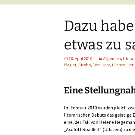
Dazu habe
etwas zu 
10. April 2010
Allgemein
,
Litera
Plagiat
,
Strobo
,
Tom Liehr
,
Ullstein
,
Ver
Eine Stellungn
Im Februar 2010 wurden gleich zwe
literarischen Debüts das geistige
eine, der Fall von Helene Hegeman
„Axolotl Roadkill“ (Ullstein) zu d