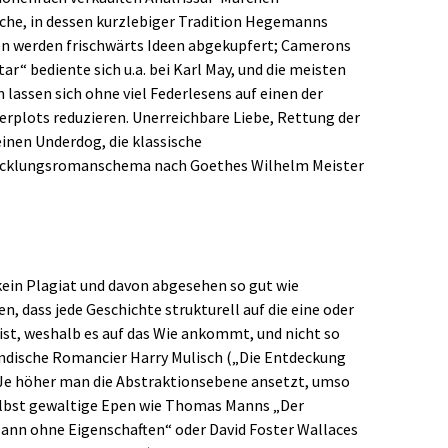
che, in dessen kurzlebiger Tradition Hegemanns
ten werden frischwärts Ideen abgekupfert; Camerons
r“ bediente sich u.a. bei Karl May, und die meisten
lassen sich ohne viel Federlesens auf einen der
rplots reduzieren. Unerreichbare Liebe, Rettung der
einen Underdog, die klassische
icklungsromanschema nach Goethes Wilhelm Meister
 kein Plagiat und davon abgesehen so gut wie
, dass jede Geschichte strukturell auf die eine oder
ist, weshalb es auf das Wie ankommt, und nicht so
ländische Romancier Harry Mulisch („Die Entdeckung
 Je höher man die Abstraktionsebene ansetzt, umso
Selbst gewaltige Epen wie Thomas Manns „Der
Mann ohne Eigenschaften“ oder David Foster Wallaces