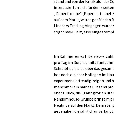
stand und von der Kritik als „der
interessierten sich für den zweiten
„Döner for one“ (Piper) bei Janet
auf dem Markt, wurde gar für den 
Lindners Erstling hingegen wurd
sogar makuliert, also eingestampf
Im Rahmen eines Interview erzählt
pro Tag im Durchschnitt fünfzeh
Schreibtisch, also über das gesam
hat noch ein paar Kollegen im Haus
experimentierfreudig zeigen und hi
manchmal ein halbes Dutzend pro J
eher zurück, die „ganz großen lite
Randomhouse-Gruppe bringt mit j
Neulinge auf den Markt. Dem steht
gegenüber, die jährlich unverlangt