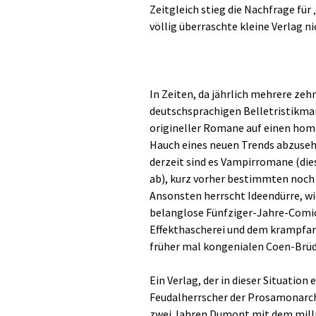
Zeitgleich stieg die Nachfrage für
völlig überraschte kleine Verlag n
In Zeiten, da jährlich mehrere ze
deutschsprachigen Belletristikmar
origineller Romane auf einen homö
Hauch eines neuen Trends abzusehe
derzeit sind es Vampirromane (die
ab), kurz vorher bestimmten noch
Ansonsten herrscht Ideendürre, w
belanglose Fünfziger-Jahre-Comics
Effekthascherei und dem krampfar
früher mal kongenialen Coen-Brüde
Ein Verlag, der in dieser Situation
Feudalherrscher der Prosamonarch
zwei Jahren Dumont mit dem milli