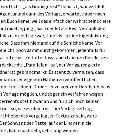
wörtlich – „als Grundgerüst“ benutzt, war verblüfft
 Agentur und dann des Verlags, erwartete aber nach
ten Buch käme, weil das einfach der wahrscheinlichere
eintrudelte, ging „auch der letzte Rest Vernunft den
t dazu in der Lage war, kurzfristig eine Eigenleistung
iche: Dass ihm niemand auf die Schliche käme. Vor
ielleicht noch damit durchgekommen, jedenfalls für
as Internet-Zeitalter lässt auch Laien zu Detektiven
eckte die „Parallelen“ auf, der Verlag reagierte
ndner ist gebrandmarkt. Es steht zu vermuten, dass
Roman unter eigenem Namen zu veröffentlichen,
Axolotl mit einem Dönertier zu kreuzen. Darüber hinaus
s Verlags möglich, und sogar ein Verfahren wegen
errechts stellt zwar an und für sich noch keinen
tor – so, wie es üblich ist – im Verlagsvertrag
er Urheber des vorgelegten Textes zu sein, wäre
Der Schwanz der Ratte, auf der Lindner in die
hte, kann noch sehr, sehr lang werden.