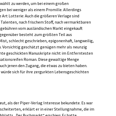
rwählt zu werden, um bei einem großen
gen bei weniger als einem Promille. Allerdings
 Art Lotterie: Auch die größeren Verlage sind
 Talenten, nach frischem Stoff, nach vermarktbaren
nzgebühren vom ausländischen Markt eingekauft
egenüber besteht zum größten Teil aus
st, schlecht geschrieben, epigonenhaft, langweilig,
ch. Vorsichtig geschätzt genügen mehr als neunzig
chte geschickten Manuskripte nicht im Entferntesten
kationsreifen Roman. Diese gewaltige Menge
auch jenen den Zugang, die etwas zu bieten haben.
würde sich für ihre zergurkten Lebensgeschichten
ut, als der Piper-Verlag Interesse bekundete. Es war
scheiterten, erklärt er in einer Stellungnahme, die im
blatts „Der Buchmarkt“ erschien: Er hatte