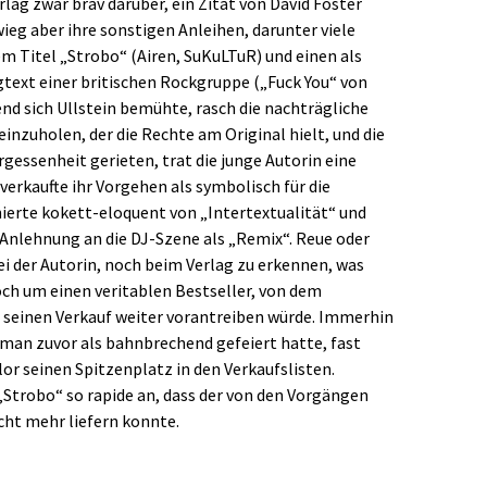
ag zwar brav darüber, ein Zitat von David Foster
ieg aber ihre sonstigen Anleihen, darunter viele
 Titel „Strobo“ (Airen, SuKuLTuR) und einen als
text einer britischen Rockgruppe („Fuck You“ von
d sich Ullstein bemühte, rasch die nachträgliche
nzuholen, der die Rechte am Original hielt, und die
rgessenheit gerieten, trat die junge Autorin eine
erkaufte ihr Vorgehen als symbolisch für die
erte kokett-eloquent von „Intertextualität“ und
 Anlehnung an die DJ-Szene als „Remix“. Reue oder
 der Autorin, noch beim Verlag zu erkennen, was
och um einen veritablen Bestseller, von dem
 seinen Verkauf weiter vorantreiben würde. Immerhin
oman zuvor als bahnbrechend gefeiert hatte, fast
lor seinen Spitzenplatz in den Verkaufslisten.
 „Strobo“ so rapide an, dass der von den Vorgängen
icht mehr liefern konnte.