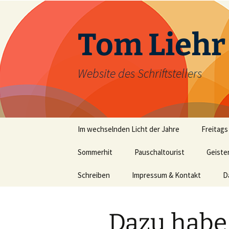
Zum
Inhalt
springen
Tom Liehr
Website des Schriftstellers
Im wechselnden Licht der Jahre
Freitags
Sommerhit
Pauschaltourist
Geiste
Schreiben
Impressum & Kontakt
D
Dazu habe