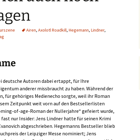
sagen
turszene
Airen
,
Axolotl Roadkill
,
Hegemann
,
Lindner
,
lag
ahme
i deutsche Autoren dabei ertappt, für Ihre
 Eigentum anderer missbraucht zu haben. Während der
n, für gehöriges Medienecho sorgte, weil ihr Roman
iesem Zeitpunkt weit vorn auf den Bestsellerlisten
 Coming-of-age-Roman der Nullerjahre“ gefeiert wurde,
 fast nur Insider: Jens Lindner hatte für seinen Krimi
 Evanovich abgeschrieben. Hegemanns Bestseller blieb
Buchpreis der Leipziger Messe nominiert; Jens