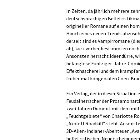
In Zeiten, da jährlich mehrere ze
deutschsprachigen Belletristikmar
origineller Romane auf einen homö
Hauch eines neuen Trends abzusehe
derzeit sind es Vampirromane (die
ab), kurz vorher bestimmten noch
Ansonsten herrscht Ideendürre, w
belanglose Fünfziger-Jahre-Comics
Effekthascherei und dem krampfar
früher mal kongenialen Coen-Brüde
Ein Verlag, der in dieser Situation
Feudalherrscher der Prosamonarch
zwei Jahren Dumont mit dem milli
„Feuchtgebiete“ von Charlotte Ro
„Axolotl Roadkill“ steht. Ansons
3D-Alien-Indianer-Abenteuer „Avata
belletristischen Neuerscheinungen 