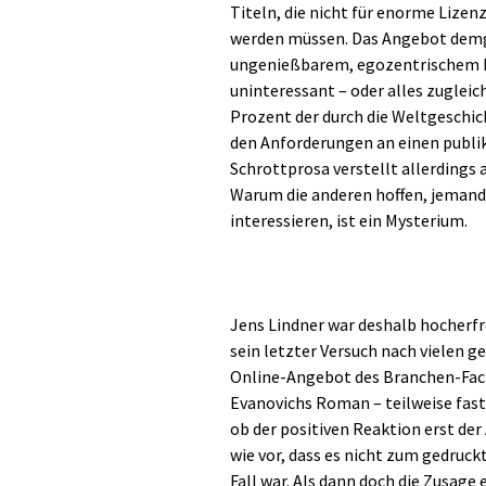
Titeln, die nicht für enorme Lize
werden müssen. Das Angebot demg
ungenießbarem, egozentrischem Mi
uninteressant – oder alles zuglei
Prozent der durch die Weltgeschi
den Anforderungen an einen publi
Schrottprosa verstellt allerdings 
Warum die anderen hoffen, jemand 
interessieren, ist ein Mysterium.
Jens Lindner war deshalb hocherfre
sein letzter Versuch nach vielen ge
Online-Angebot des Branchen-Fach
Evanovichs Roman – teilweise fast 
ob der positiven Reaktion erst der
wie vor, dass es nicht zum gedruck
Fall war. Als dann doch die Zusage 