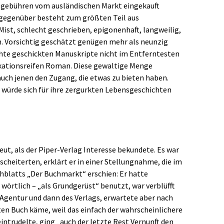
nzgebühren vom ausländischen Markt eingekauft
egenüber besteht zum größten Teil aus
st, schlecht geschrieben, epigonenhaft, langweilig,
ch. Vorsichtig geschätzt genügen mehr als neunzig
chte geschickten Manuskripte nicht im Entferntesten
kationsreifen Roman. Diese gewaltige Menge
auch jenen den Zugang, die etwas zu bieten haben.
würde sich für ihre zergurkten Lebensgeschichten
ut, als der Piper-Verlag Interesse bekundete. Es war
scheiterten, erklärt er in einer Stellungnahme, die im
blatts „Der Buchmarkt“ erschien: Er hatte
wörtlich – „als Grundgerüst“ benutzt, war verblüfft
 Agentur und dann des Verlags, erwartete aber nach
ten Buch käme, weil das einfach der wahrscheinlichere
eintrudelte, ging „auch der letzte Rest Vernunft den