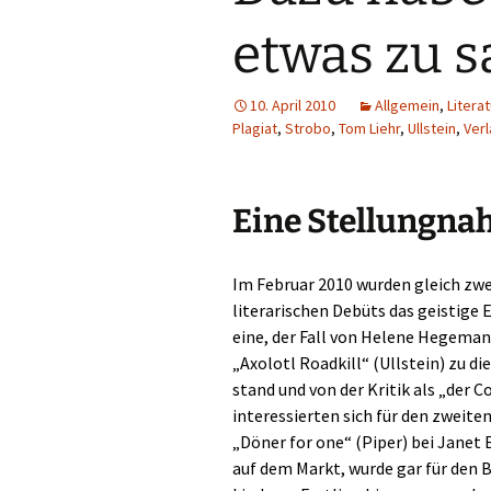
etwas zu 
10. April 2010
Allgemein
,
Litera
Plagiat
,
Strobo
,
Tom Liehr
,
Ullstein
,
Ver
Eine Stellungn
Im Februar 2010 wurden gleich zwe
literarischen Debüts das geistige
eine, der Fall von Helene Hegeman
„Axolotl Roadkill“ (Ullstein) zu d
stand und von der Kritik als „der
interessierten sich für den zweiten
„Döner for one“ (Piper) bei Janet
auf dem Markt, wurde gar für den 