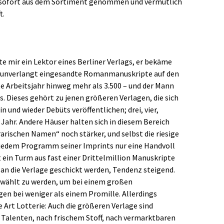
e sofort aus dem Sortiment genommen und vermutlich
t.
e mir ein Lektor eines Berliner Verlags, er bekäme
n unverlangt eingesandte Romanmanuskripte auf den
te Arbeitsjahr hinweg mehr als 3.500 – und der Mann
. Dieses gehört zu jenen größeren Verlagen, die sich
n und wieder Debüts veröffentlichen; drei, vier,
ahr. Andere Häuser halten sich in diesem Bereich
rarischen Namen“ noch stärker, und selbst die riesige
edem Programm seiner Imprints nur eine Handvoll
 ein Turm aus fast einer Drittelmillion Manuskripte
 an die Verlage geschickt werden, Tendenz steigend.
rwählt zu werden, um bei einem großen
gen bei weniger als einem Promille. Allerdings
 Art Lotterie: Auch die größeren Verlage sind
 Talenten, nach frischem Stoff, nach vermarktbaren