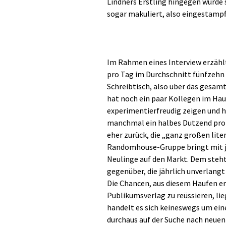
Lindners Erstling hingegen wurd
sogar makuliert, also eingestampf
Im Rahmen eines Interview erzählt
pro Tag im Durchschnitt fünfzeh
Schreibtisch, also über das gesam
hat noch ein paar Kollegen im Haus
experimentierfreudig zeigen und hi
manchmal ein halbes Dutzend pro J
eher zurück, die „ganz großen lite
Randomhouse-Gruppe bringt mit j
Neulinge auf den Markt. Dem steht
gegenüber, die jährlich unverlangt
Die Chancen, aus diesem Haufen e
Publikumsverlag zu reüssieren, lie
handelt es sich keineswegs um eine
durchaus auf der Suche nach neuen