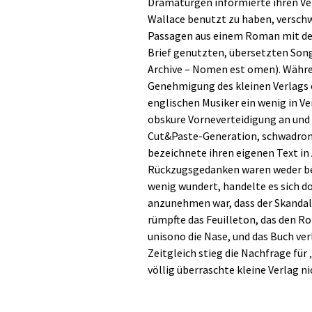
Dramaturgen informierte ihren Verl
Wallace benutzt zu haben, verschw
Passagen aus einem Roman mit dem
Brief genutzten, übersetzten Song
Archive – Nomen est omen). Währen
Genehmigung des kleinen Verlags ei
englischen Musiker ein wenig in Ve
obskure Vorneverteidigung an und v
Cut&Paste-Generation, schwadroni
bezeichnete ihren eigenen Text in
Rückzugsgedanken waren weder bei
wenig wundert, handelte es sich d
anzunehmen war, dass der Skandal
rümpfte das Feuilleton, das den R
unisono die Nase, und das Buch ver
Zeitgleich stieg die Nachfrage für
völlig überraschte kleine Verlag n