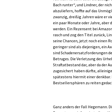
Bach runter“, und Lindner, der nich
abzuliefern, hoffte auf das Unmögl
zwanzig, dreißig Jahren wäre er v
ein paar Monate oder Jahre, aber d
werden. Ein Rezensent bei Amazon d
rasch und zog den Titel zurück, Li
seine Chancen, jetzt noch einen 
geringer sind als diejenigen, ein 
sind Schadenersatzforderungen de
Betruges. Die Verletzung des Urheb
Straftatbestand dar, aber da der Au
zugesichert haben dürfte, alleinig
spätestens hiermit einer denkbar. 
Bestsellersphären zu reiten gedac
Ganz anders der Fall Hegemann. D