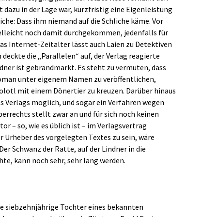
t dazu in der Lage war, kurzfristig eine Eigenleistung
iche: Dass ihm niemand auf die Schliche käme. Vor
ielleicht noch damit durchgekommen, jedenfalls für
as Internet-Zeitalter lässt auch Laien zu Detektiven
eckte die „Parallelen“ auf, der Verlag reagierte
ndner ist gebrandmarkt. Es steht zu vermuten, dass
Roman unter eigenem Namen zu veröffentlichen,
Axolotl mit einem Dönertier zu kreuzen. Darüber hinaus
s Verlags möglich, und sogar ein Verfahren wegen
errechts stellt zwar an und für sich noch keinen
tor – so, wie es üblich ist – im Verlagsvertrag
er Urheber des vorgelegten Textes zu sein, wäre
Der Schwanz der Ratte, auf der Lindner in die
hte, kann noch sehr, sehr lang werden.
ie siebzehnjährige Tochter eines bekannten