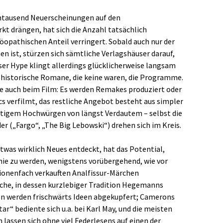
hntausend Neuerscheinungen auf den
kt drängen, hat sich die Anzahl tatsächlich
opathischen Anteil verringert. Sobald auch nur der
n ist, stürzen sich sämtliche Verlagshäuser darauf,
ser Hype klingt allerdings glücklicherweise langsam
 historische Romane, die keine waren, die Programme.
ie auch beim Film: Es werden Remakes produziert oder
 verfilmt, das restliche Angebot besteht aus simpler
tigem Hochwürgen von längst Verdautem – selbst die
r („Fargo“, „The Big Lebowski“) drehen sich im Kreis.
 etwas wirklich Neues entdeckt, hat das Potential,
ie zu werden, wenigstens vorübergehend, wie vor
onenfach verkauften Analfissur-Märchen
che, in dessen kurzlebiger Tradition Hegemanns
ten werden frischwärts Ideen abgekupfert; Camerons
r“ bediente sich u.a. bei Karl May, und die meisten
lassen sich ohne viel Federlesens auf einen der