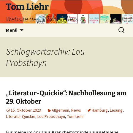
Zum
Tom Liehr
Inhalt
Website des Schriftstellers
springen
Suchen
Menü
nach:
Schlagwortarchiv: Lou
Probsthayn
„Literatur-Quickie“: Nachhollesung am
29. Oktober
15. Oktober 2023
Allgemein
,
News
Hamburg
,
Lesung
,
Literatur Quickie
,
Lou Probsthayn
,
Tom Liehr
Für meine im April aus Krankheitsgründen ausgefallene