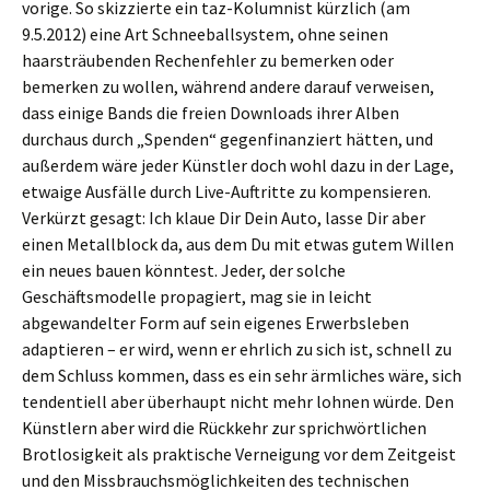
vorige. So skizzierte ein taz-Kolumnist kürzlich (am
9.5.2012) eine Art Schneeballsystem, ohne seinen
haarsträubenden Rechenfehler zu bemerken oder
bemerken zu wollen, während andere darauf verweisen,
dass einige Bands die freien Downloads ihrer Alben
durchaus durch „Spenden“ gegenfinanziert hätten, und
außerdem wäre jeder Künstler doch wohl dazu in der Lage,
etwaige Ausfälle durch Live-Auftritte zu kompensieren.
Verkürzt gesagt: Ich klaue Dir Dein Auto, lasse Dir aber
einen Metallblock da, aus dem Du mit etwas gutem Willen
ein neues bauen könntest. Jeder, der solche
Geschäftsmodelle propagiert, mag sie in leicht
abgewandelter Form auf sein eigenes Erwerbsleben
adaptieren – er wird, wenn er ehrlich zu sich ist, schnell zu
dem Schluss kommen, dass es ein sehr ärmliches wäre, sich
tendentiell aber überhaupt nicht mehr lohnen würde. Den
Künstlern aber wird die Rückkehr zur sprichwörtlichen
Brotlosigkeit als praktische Verneigung vor dem Zeitgeist
und den Missbrauchsmöglichkeiten des technischen