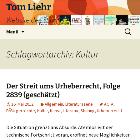
Zum
Tom Liehr
Inhalt
Website des Schriftstellers
springen
Suchen
Menü
nach:
Schlagwortarchiv: Kultur
Der Streit ums Urheberrecht, Folge
2839 (geschätzt)
16. Mai 2012
Allgemein
,
Literaturszene
ACTA
,
BÃ¼rgerrechte
,
Kultur
,
Kunst
,
Literatur
,
Sharing
,
Urheberrecht
Die Situation grenzt ans Absurde. Atemlos eilt der
technische Fortschritt voran, eröffnet neue Möglichkeiten