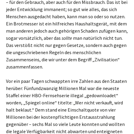
– für den
Ge
brauch, aber auch für den Missbrauch. Das ist bei
jeder Entwicklung immanent; so gut wie alles, das sich
Menschen ausgedacht haben, kann man so oder so nutzen.
Ein Brotmesser ist ein hilfreiches Haushaltsgerät, mit dem
man anderen jedoch auch gehörigen Schaden zufügen kann,
sogar vorsätzlich, aber das
sollte
man natürlich nicht tun.
Das verstößt nicht nur gegen Gesetze, sondern auch gegen
die ungeschriebenen Regeln des menschlichen
Zusammenseins, die wir unter dem Begriff „Zivilisation“
zusammenfassen.
Vor ein paar Tagen schwappten irre Zahlen aus den Staaten
herüber: Fünfundzwanzig Millionen Mal war die neueste
Staffel einer HBO-Fernsehserie illegal „gedownloadet“
worden, „Spiegel online“ titelte: „Wer nicht verkauft, wird
halt beklaut.“ Dem stand eine Einschaltquote von vier
Millionen bei der kostenpflichtigen Erstausstrahlung
gegenüber – sechs Mal so viele Leute konnten und wollten
die legale Verfügbarkeit nicht abwarten und enteigneten