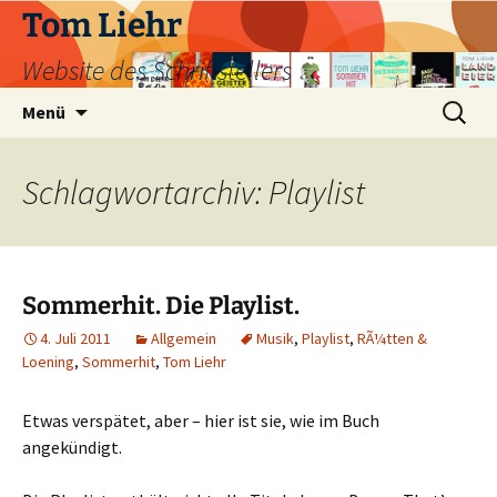
Zum
Tom Liehr
Inhalt
Website des Schriftstellers
springen
Suchen
Menü
nach:
Schlagwortarchiv: Playlist
Sommerhit. Die Playlist.
4. Juli 2011
Allgemein
Musik
,
Playlist
,
RÃ¼tten &
Loening
,
Sommerhit
,
Tom Liehr
Etwas verspätet, aber – hier ist sie, wie im Buch
angekündigt.